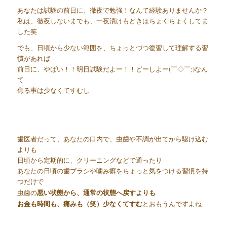
あなたは試験の前日に、徹夜で勉強！なんて経験ありませんか？
私は、徹夜しないまでも、一夜漬けもどきはちょくちょくしてま
した笑
でも、日頃から少ない範囲を、ちょっとづつ復習して理解する習
慣があれば
前日に、やばい！！明日試験だよー！！どーしよー(￣◇￣;)なん
て
焦る事は少なくてすむし
歯医者だって、あなたの口内で、虫歯や不調が出てから駆け込む
よりも
日頃から定期的に、クリーニングなどで通ったり
あなたの日頃の歯ブラシや噛み癖をちょっと気をつける習慣を持
つだけで
悪い状態から、通常の状態へ戻すよりも
虫歯の
お金も時間も、痛みも（笑）少なくてすむ
とおもうんですよね