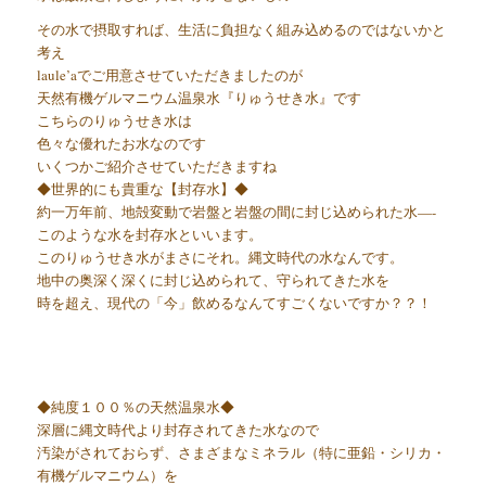
その水で摂取すれば、生活に負担なく組み込めるのではないかと
考え
laule’aでご用意させていただきましたのが
天然有機ゲルマニウム温泉水『りゅうせき水』です
こちらのりゅうせき水は
色々な優れたお水なのです
いくつかご紹介させていただきますね
◆世界的にも貴重な【封存水】◆
約一万年前、地殻変動で岩盤と岩盤の間に封じ込められた水—-
このような水を封存水といいます。
このりゅうせき水がまさにそれ。縄文時代の水なんです。
地中の奥深く深くに封じ込められて、守られてきた水を
時を超え、現代の「今」飲めるなんてすごくないですか？？！
◆純度１００％の天然温泉水◆
深層に縄文時代より封存されてきた水なので
汚染がされておらず、さまざまなミネラル（特に亜鉛・シリカ・
有機ゲルマニウム）を