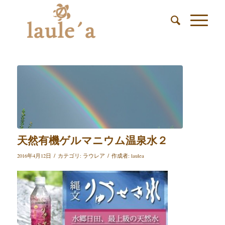
天然有機ゲルマニウム温泉水２
/
/
2016年4月12日
カテゴリ:
ラウレア
作成者:
laulea