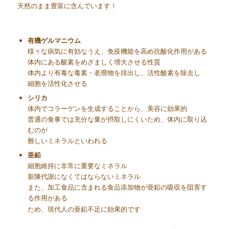
天然のまま豊富に含んでいます！
有機ゲルマニウム
様々な病気に有効なうえ、免疫機能を高め抗酸化作用がある
体内にある酸素をめざましく増大させる性質
体内より有毒な毒素・老廃物を排出し、活性酸素を除去し
細胞を活性化させる
シリカ
体内でコラーゲンを生成することから、美容に効果的
普通の食事では充分な量が摂取しにくいため、体内に取り込
むのが
難しいミネラルといわれる
亜鉛
細胞維持に非常に重要なミネラル
新陳代謝になくてはならないミネラル
また、加工食品に含まれる食品添加物が亜鉛の吸収を阻害す
る作用がある
ため、現代人の亜鉛不足に効果的です