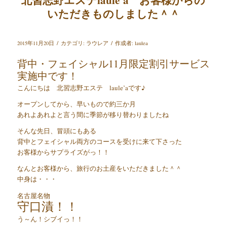
いただきものしました＾＾
/
/
2015年11月20日
カテゴリ:
ラウレア
作成者:
laulea
背中・フェイシャル11月限定割引サービス
実施中です！
こんにちは 北習志野エステ laule’aです♪
オープンしてから、早いもので約三か月
あれよあれよと言う間に季節が移り替わりましたね
そんな先日、冒頭にもある
背中とフェイシャル両方のコースを受けに来て下さった
お客様からサプライズがっ！！
なんとお客様から、旅行のお土産をいただきました＾＾
中身は・・・
名古屋名物
守口漬！！
う～ん！シブイっ！！