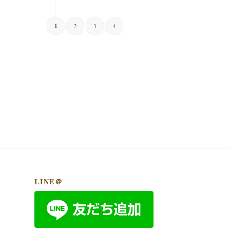
1
2
3
4
LINE＠