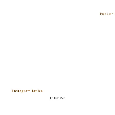
Page 1 of 4
Instagram laulea
Follow Me!