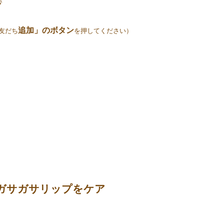
♪
追加」のボタン
友だち
を押してください）
ガサガサリップをケア