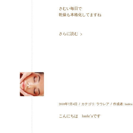
さむい毎日で
乾燥も本格化してますね
さらに読む
/
/
2018年7月4日
カテゴリ:
ラウレア
作成者:
laulea
こんにちは laule’aです