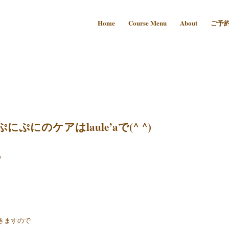
Home
Course Menu
About
ご予
にぷにのケアはlaule’aで(^ ^)
a
届きますので