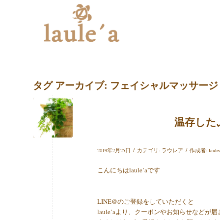
タグ アーカイブ:
フェイシャルマッサージ
温存したぷ
/
/
2019年2月25日
カテゴリ:
ラウレア
作成者:
laule
こんにちはlaule’aです
LINE@のご登録をしていただくと
laule’aより、クーポンやお知らせなどが