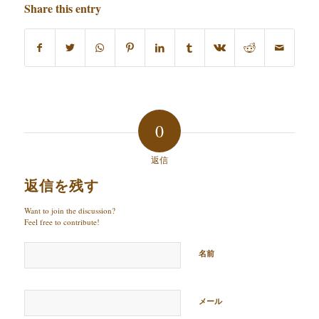
Share this entry
0
返信
返信を残す
Want to join the discussion?
Feel free to contribute!
名前
メール