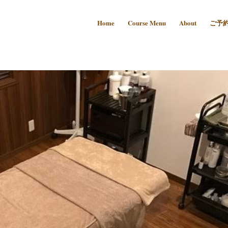
Home
Course Menu
About
ご予