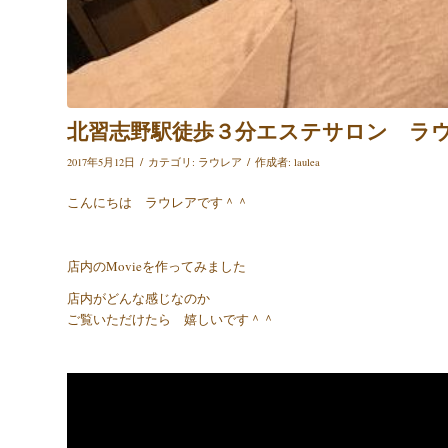
北習志野駅徒歩３分エステサロン ラウレ
/
/
2017年5月12日
カテゴリ:
ラウレア
作成者:
laulea
こんにちは ラウレアです＾＾
店内のMovieを作ってみました
店内がどんな感じなのか
ご覧いただけたら 嬉しいです＾＾