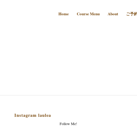
Home
Course Menu
About
ご予
Instagram laulea
Follow Me!